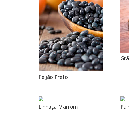
Grã
Feijão Preto
Linhaça Marrom
Pai