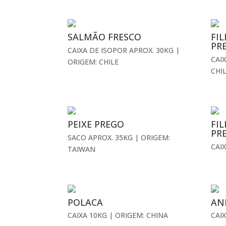
SALMÃO FRESCO
FI
PR
CAIXA DE ISOPOR APROX. 30KG |
CAI
ORIGEM: CHILE
CHI
PEIXE PREGO
FI
PR
SACO APROX. 35KG | ORIGEM:
CAI
TAIWAN
POLACA
AN
CAIXA 10KG | ORIGEM: CHINA
CAI